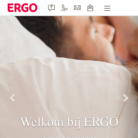
Handige formulieren
Product informatie
Doccle
Duurzaamheid
Contact
Welkom bij ERGO