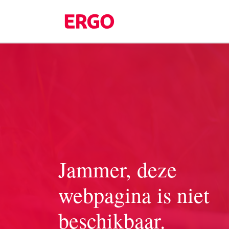
Handige formulieren
Product informatie
Doccle
Duurzaamheid
Contact
Jammer, deze
webpagina is niet
beschikbaar.